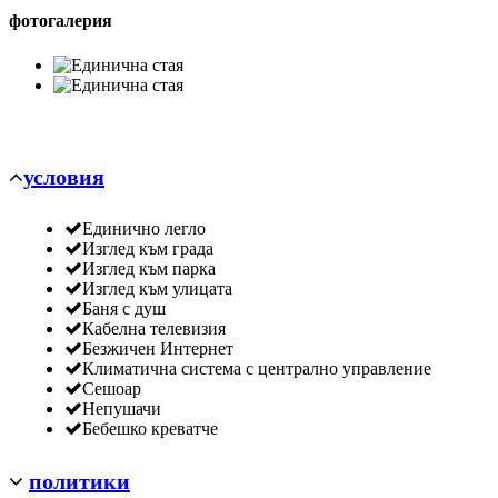
фотогалерия
условия
Единично легло
Изглед към града
Изглед към парка
Изглед към улицата
Баня с душ
Кабелна телевизия
Безжичен Интернет
Климатична система с централно управление
Сешоар
Непушачи
Бебешко креватче
политики