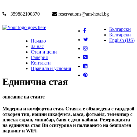
+359882100370
reservations@am-hotel.bg
Български
Български
English (US)
Начало
За нас
Стаи и цени
Галерия
Контакти
Правила и условия
Единична стая
описание на стаите
Модерна и комфортна стая. Стаята е обзаведена с гардероб
отворен тип, нощни шкафчета, маса, фотьойл, телевизор с
плосък екран, минибар, баня с душ кабина. Резервацията
на единична стая Ви осигурява и ползването на безплатен
паркинг и WiFi.