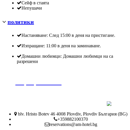
Сейф в стаята
Непушачи
политики
Настаняване: След 15:00 в деня на пристигане.
Изпращане: 11:00 в деня на заминаване.
Домашни любимци: Домашни любимци на са
разрешени
резервирайте сега
blv. Hristo Botev 46 4008 Plovdiv, Plovdiv България (BG)
+359882100370
reservations@am-hotel.bg
резервирайте сега