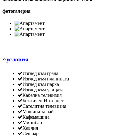
фотогалерия
условия
Изглед към града
Изглед към планината
Изглед към парка
Изглед към улицата
Кабелна телевизия
Безжичен Интернет
Сателитна телевизия
Машина за чай
Кафемашина
Минибар
Хавлия
Сешоар