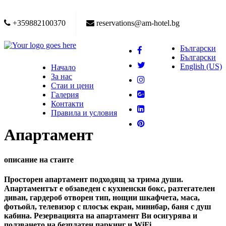
+359882100370
reservations@am-hotel.bg
Български
Български
English (US)
Начало
За нас
Стаи и цени
Галерия
Контакти
Правила и условия
Апартамент
описание на стаите
Просторен апартамент подходящ за трима души.
Апартаментът е обзаведен с кухненски бокс, разтегателен
диван, гардероб отворен тип, нощни шкафчета, маса,
фотьойл, телевизор с плосък екран, минибар, баня с душ
кабина. Резервацията на апартамент Ви осигурява и
ползването на безплатен паркинг и WiFi.